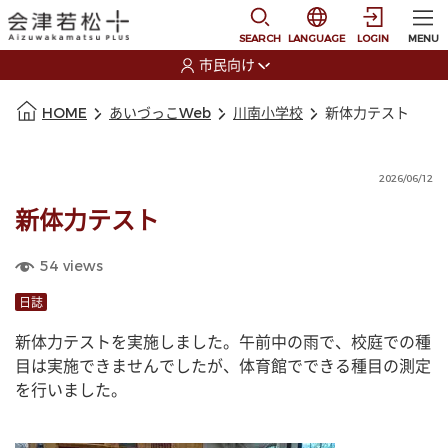
本文に移動
選択すると言語の切替
SEARCH
LANGUAGE
LOGIN
MENU
市民向け
選択すると利用者の切替が発生します
本文の始まり
HOME
あいづっこWeb
川南小学校
新体力テスト
2026/06/12
新体力テスト
54
views
日誌
新体力テストを実施しました。午前中の雨で、校庭での種
目は実施できませんでしたが、体育館でできる種目の測定
を行いました。