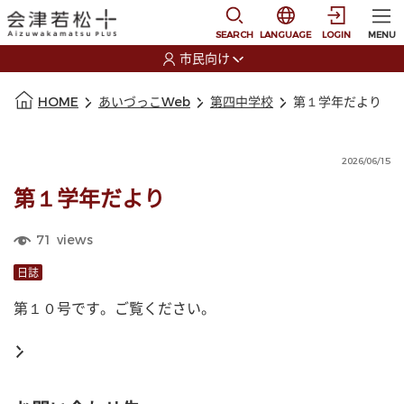
本文に移動
選択すると言語の切替
SEARCH
LANGUAGE
LOGIN
MENU
市民向け
選択すると利用者の切替が発生します
本文の始まり
HOME
あいづっこWeb
第四中学校
第１学年だより
2026/06/15
第１学年だより
71
views
日誌
第１０号です。ご覧ください。