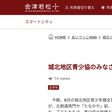
利用者切り替え
市
選択すると利用者の切替が
スマートシティ
本文の始まり
HOME
あいづっこWeb
城北
城北地区青少協のみな
74
views
全学年
　今朝、6月の城北地区青少年健全
が、北側通用門や「たなかや」前、