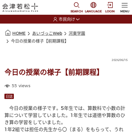
本文に移動
選択すると言語の切替
SEARCH
LANGUAGE
LOGIN
MENU
市民向け
選択すると利用者の切替が発生します
本文の始まり
HOME
あいづっこWeb
河東学園
今日の授業の様子【前期課程】
2026/06/15
今日の授業の様子【前期課程】
55
views
日誌
　今日の授業の様子です。5年生では、算数科で小数の計
算について学習していました。1年生では道徳や算数のひ
き算の学習をしていました。
1年2組では担任の先生から〇（まる）をもらって、うれ