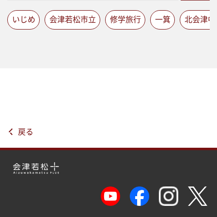
いじめ
会津若松市立
修学旅行
一箕
北会津中
戻る