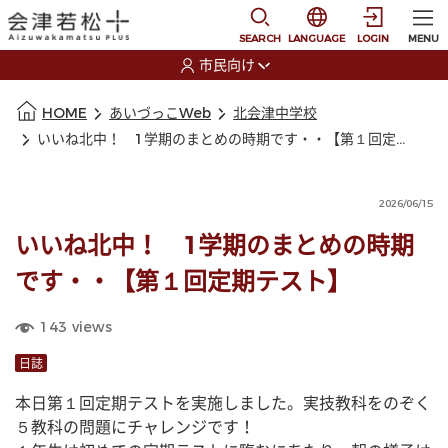
本文に移動
選択すると言語の切替
SEARCH
LANGUAGE
LOGIN
MENU
市民向け
選択すると利用者の切替が発生します
本文の始まり
HOME
あいづっこWeb
北会津中学校
いいね北中！ 1学期のまとめの時期です・・【第１回定期テスト】
2026/06/15
いいね北中！ 1学期のまとめの時期
です・・【第１回定期テスト】
143
views
日誌
本日第１回定期テストを実施しました。実技教科をのぞく
５教科の問題にチャレンジです！