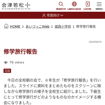
本文に移動
選択すると言語の切替
SEARCH
LANGUAGE
LOGIN
MENU
市民向け
選択すると利用者の切替が発生します
本文の始まり
HOME
あいづっこWeb
城西小学校
修学旅行報告
2026/06/15
修学旅行報告
76
views
日誌
　今日の全校朝の会で、６年生が「修学旅行報告」を行い
ました。スライドに資料をまとめたものをスクリーンに映
しながら修学旅行の様子を全校生に紹介しました。下級生
にとって修学旅行がどのようなものなのかイメージする機
会になりました。