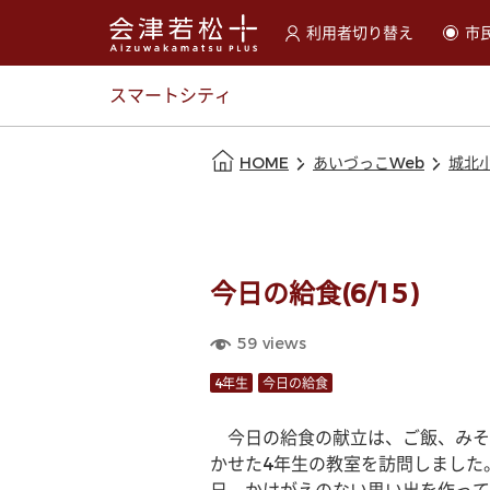
利用者切り替え
市
選択すると利用者の切替が
スマートシティ
本文の始まり
HOME
あいづっこWeb
城北
今日の給食(6/15)
59
views
4年生
今日の給食
　今日の給食の献立は、ご飯、みそ
かせた4年生の教室を訪問しました