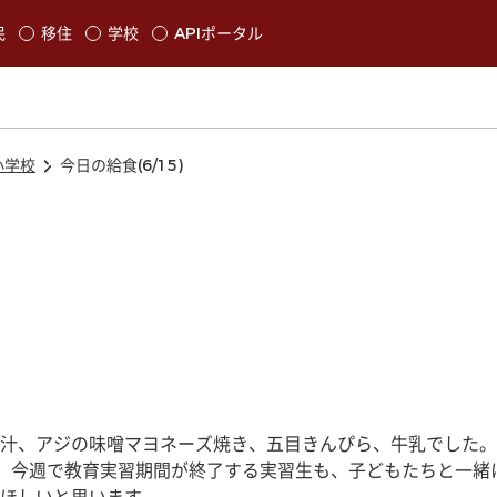
本文に移動
民
移住
学校
APIポータル
発生します
小学校
今日の給食(6/15)
汁、アジの味噌マヨネーズ焼き、五目きんぴら、牛乳でした。
。今週で教育実習期間が終了する実習生も、子どもたちと一緒