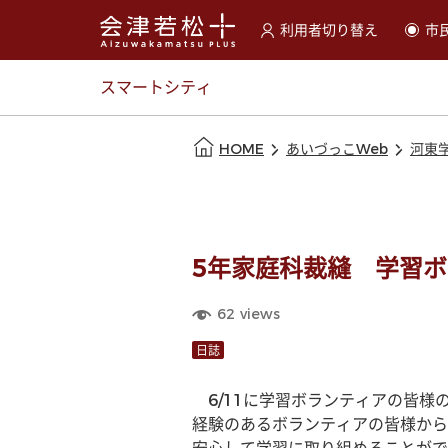
利用者切り替え
市
選択すると利用者の切替が
スマートシティ
本文の始まり
HOME
あいづっこWeb
河東
5年家庭科裁縫 学習
62
views
日誌
　6/11に学習ボランティアの皆
経験のあるボランティアの皆様から