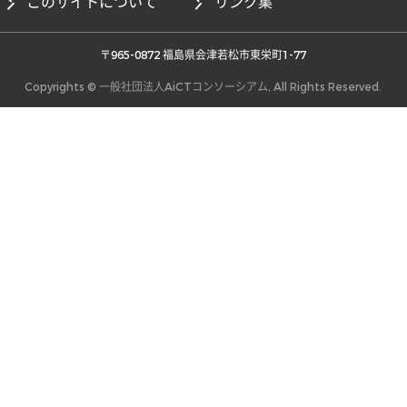
このサイトについて
リンク集
 〒965-0872 福島県会津若松市東栄町1-77 
Copyrights © 一般社団法人AiCTコンソーシアム, All Rights Reserved.