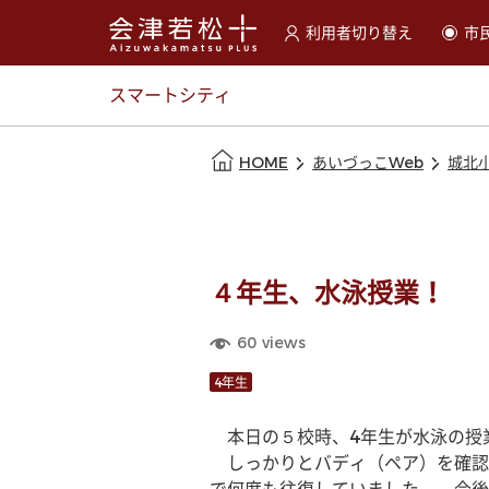
利用者切り替え
市
選択すると利用者の切替が
スマートシティ
本文の始まり
HOME
あいづっこWeb
城北
４年生、水泳授業！
60
views
4年生
　本日の５校時、4年生が水泳の授
　しっかりとバディ（ペア）を確認