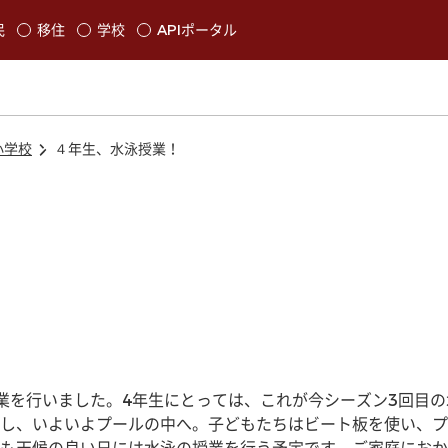
本文に移動
民
移住
学校
APIポータル
発生します
小学校
４年生、水泳授業！
業を行いました。4年生にとっては、これが今シーズン3回目
し、いよいよプールの中へ。子どもたちはビート板を使い、プ