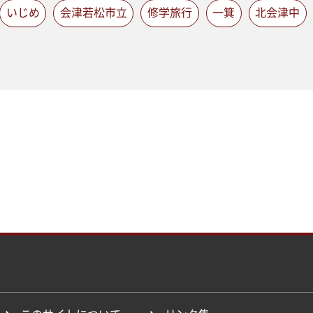
いじめ
会津若松市立
修学旅行
一箕
北会津中