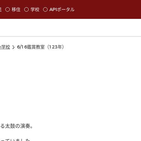
本文に移動
民
移住
学校
APIポータル
発生します
小学校
6/16鑑賞教室（123年）
）
る太鼓の演奏。