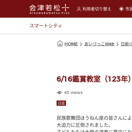
利用者切り替え
市
選択すると利用者の切替が
スマートシティ
本文の始まり
HOME
あいづっこWeb
日新
6/16鑑賞教室（123年
45
views
日誌
民族歌舞団ほうねん座の皆さんによ
大迫力に圧倒されました。