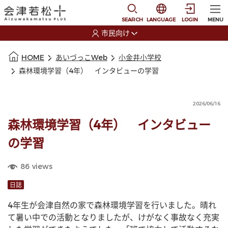
本文に移動
選択すると言語の切替
SEARCH
LANGUAGE
LOGIN
MENU
市民向け
選択すると利用者の切替が発生します
本文の始まり
HOME
あいづっこWeb
小金井小学校
森林環境学習（4年） インタビューの学習
2026/06/16
森林環境学習（4年） インタビュー
の学習
86
views
日誌
4年生が会津自然の家で森林環境学習を行いました。晴れ
て暑い中での活動となりましたが、けがなく事故なく充実