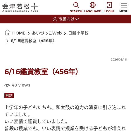
本文に移動
選択すると言語の切替
SEARCH
LANGUAGE
LOGIN
MENU
市民向け
選択すると利用者の切替が発生します
本文の始まり
HOME
あいづっこWeb
日新小学校
6/16鑑賞教室（456年）
2026/06/16
6/16鑑賞教室（456年）
48
views
日誌
上学年の子どもたちも、和太鼓の迫力の演奏に引き込まれ
ていました。
いい表情で鑑賞していました。
普段の授業でも、いい表情で授業を受ける子どもが増えれ