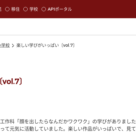
本文に移動
民
移住
学校
APIポータル
発生します
小学校
楽しい学びがいっぱい〔vol.7〕
ol.7〕
工作科「顔を出したらなんだかワクワク」の学びがありました
って元気に活動していました。楽しい作品がいっぱいで、見て