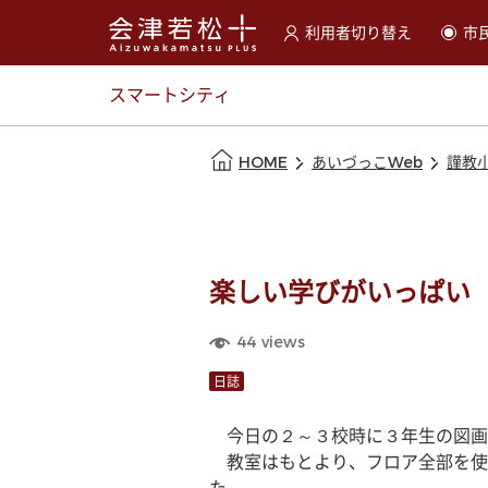
利用者切り替え
市
選択すると利用者の切替が
スマートシティ
本文の始まり
HOME
あいづっこWeb
謹教
楽しい学びがいっぱい〔v
44
views
日誌
　今日の２～３校時に３年生の図画
　教室はもとより、フロア全部を使