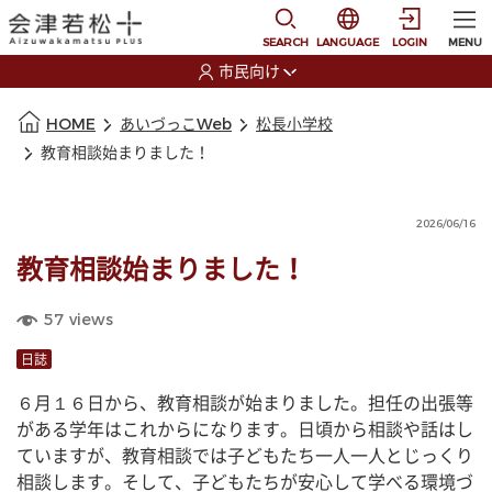
本文に移動
選択すると言語の切替
SEARCH
LANGUAGE
LOGIN
MENU
市民向け
選択すると利用者の切替が発生します
本文の始まり
HOME
あいづっこWeb
松長小学校
教育相談始まりました！
2026/06/16
教育相談始まりました！
57
views
日誌
６月１６日から、教育相談が始まりました。担任の出張等
がある学年はこれからになります。日頃から相談や話はし
ていますが、教育相談では子どもたち一人一人とじっくり
相談します。そして、子どもたちが安心して学べる環境づ