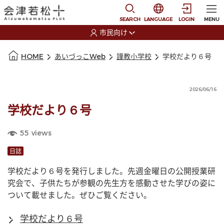
本文に移動
選択すると言語の切替
SEARCH
LANGUAGE
LOGIN
MENU
市民向け
選択すると利用者の切替が発生します
本文の始まり
HOME
あいづっこWeb
謹教小学校
学校だより６号
2026/06/16
学校だより６号
55
views
日誌
学校だより６号を発行しました。先週金曜日の公開授業研
究会で、子供たちが参観の先生方を感動させた学びの姿に
ついて載せました。ぜひご覧ください。
学校だより６号