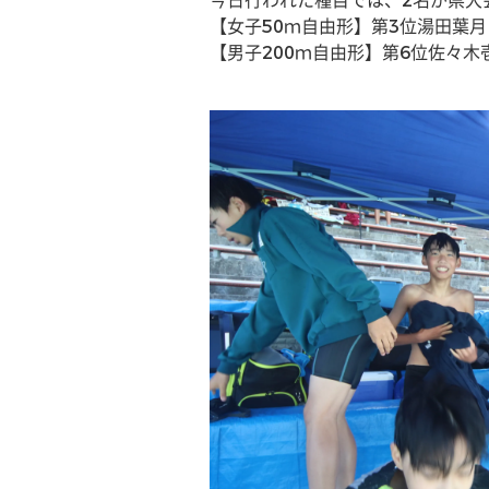
今日行われた種目では、2名が県大
【女子50ｍ自由形】第3位湯田葉
【男子200ｍ自由形】第6位佐々木