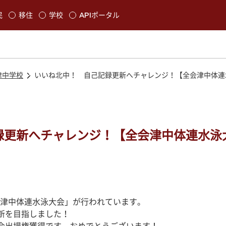
本文に移動
民
移住
学校
APIポータル
発生します
津中学校
いいね北中！ 自己記録更新へチャレンジ！【全会津中体連
録更新へチャレンジ！【全会津中体連水泳
津中体連水泳大会」が行われています。
新を目指しました！