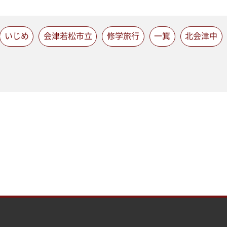
いじめ
会津若松市立
修学旅行
一箕
北会津中