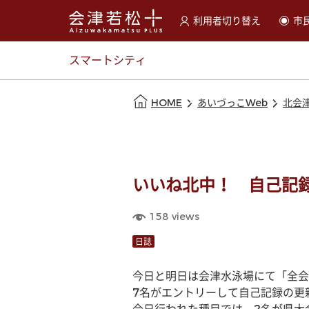
利用者切り替え
市
選択すると利用者の切替が
スマートシティ
本文の始まり
HOME
あいづっこWeb
北会
いいね北中！ 自己記
158
views
日誌
今日と明日は会津水泳場にて「全会
7名がエントリーして自己記録の更