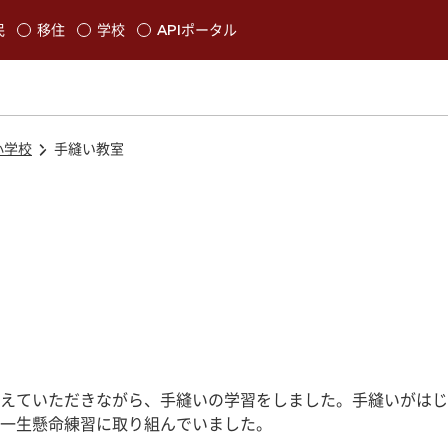
本文に移動
民
移住
学校
APIポータル
発生します
小学校
手縫い教室
えていただきながら、手縫いの学習をしました。手縫いがはじ
一生懸命練習に取り組んでいました。