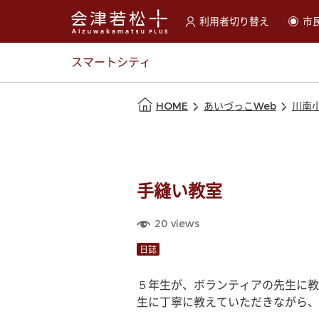
利用者切り替え
市
選択すると利用者の切替が
スマートシティ
本文の始まり
HOME
あいづっこWeb
川南
手縫い教室
20
views
日誌
５年生が、ボランティアの先生に教
生に丁寧に教えていただきながら、