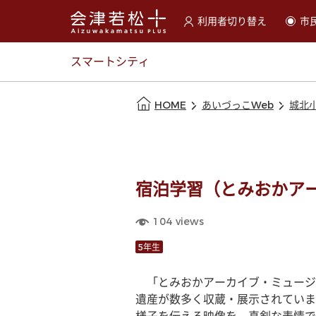
利用者切り替え
市
選択すると利用者の切替が
スマートシティ
本文の始まり
HOME
あいづっこWeb
城北
宿泊学習（とみおかア
104
views
5年生
　「とみおかアーカイブ・ミュージ
遺産が数多く収蔵・展示されていま