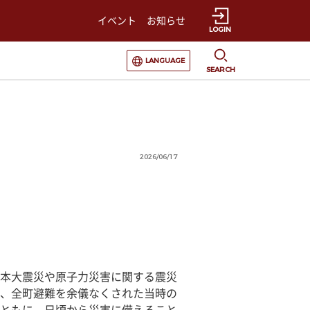
イベント
お知らせ
LOGIN
選択すると言語の切替が発生します
LANGUAGE
SEARCH
2026/06/17
本大震災や原子力災害に関する震災
、全町避難を余儀なくされた当時の