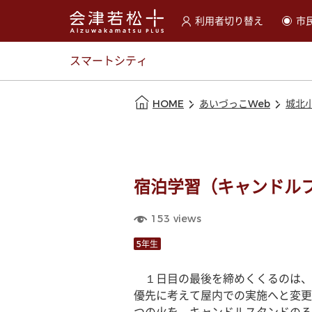
利用者切り替え
市
選択すると利用者の切替が
スマートシティ
本文の始まり
HOME
あいづっこWeb
城北
宿泊学習（キャンドルフ
153
views
5年生
　１日目の最後を締めくくるのは、
優先に考えて屋内での実施へと変更