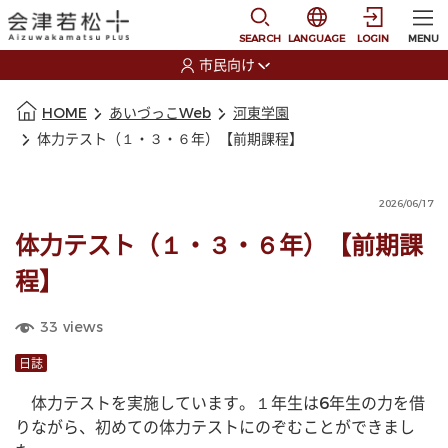
本文に移動
選択すると言語の切替
SEARCH
LANGUAGE
LOGIN
MENU
市民向け
選択すると利用者の切替が発生します
本文の始まり
HOME
あいづっこWeb
河東学園
体力テスト（１・３・６年）【前期課程】
2026/06/17
体力テスト（１・３・６年）【前期課
程】
33
views
日誌
　体力テストを実施しています。１年生は6年生の力を借
りながら、初めての体力テストにのぞむことができまし