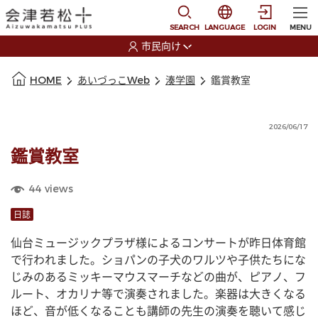
本文に移動
選択すると言語の切替
SEARCH
LANGUAGE
LOGIN
MENU
市民向け
選択すると利用者の切替が発生します
本文の始まり
HOME
あいづっこWeb
湊学園
鑑賞教室
2026/06/17
鑑賞教室
44
views
日誌
仙台ミュージックプラザ様によるコンサートが昨日体育館
で行われました。ショパンの子犬のワルツや子供たちにな
じみのあるミッキーマウスマーチなどの曲が、ピアノ、フ
ルート、オカリナ等で演奏されました。楽器は大きくなる
ほど、音が低くなることも講師の先生の演奏を聴いて感じ