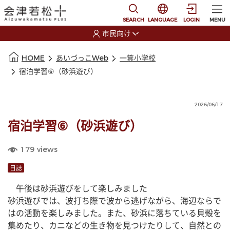
本文に移動
選択すると言語の切替
SEARCH
LANGUAGE
LOGIN
MENU
市民向け
選択すると利用者の切替が発生します
本文の始まり
HOME
あいづっこWeb
一箕小学校
宿泊学習⑥（砂浜遊び）
2026/06/17
宿泊学習⑥（砂浜遊び）
179
views
日誌
　午後は砂浜遊びをして楽しみました
砂浜遊びでは、波打ち際で波から逃げながら、海辺ならで
はの活動を楽しみました。また、砂浜に落ちている貝殻を
集めたり、カニなどの生き物を見つけたりして、自然との