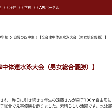
本文に移動
民
移住
学校
APIポータル
発生します
中学校
自慢の四中生！【全会津中体連水泳大会（男女総合優勝）】
津中体連水泳大会（男女総合優勝）】
され、昨日に引き続き２年生の遠藤さんが男子100m自由形
子総合で見事優勝を飾りました。素晴らしい活躍です。水泳部