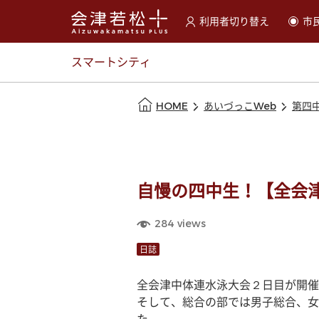
利用者切り替え
市
選択すると利用者の切替が
スマートシティ
本文の始まり
HOME
あいづっこWeb
第四
自慢の四中生！【全会
284
views
日誌
全会津中体連水泳大会２日目が開催
そして、総合の部では男子総合、女