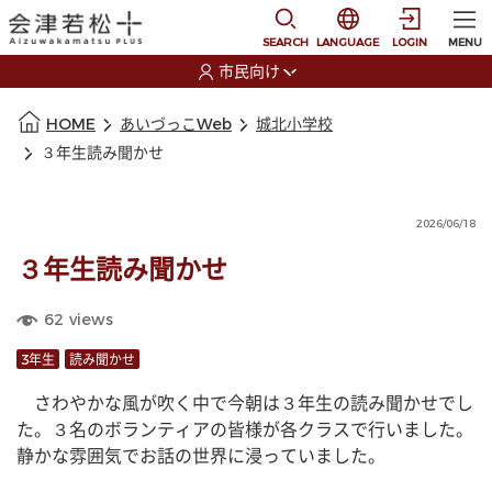
本文に移動
選択すると言語の切替
SEARCH
LANGUAGE
LOGIN
MENU
市民向け
選択すると利用者の切替が発生します
本文の始まり
HOME
あいづっこWeb
城北小学校
３年生読み聞かせ
2026/06/18
３年生読み聞かせ
62
views
3年生
読み聞かせ
　さわやかな風が吹く中で今朝は３年生の読み聞かせでし
た。３名のボランティアの皆様が各クラスで行いました。
静かな雰囲気でお話の世界に浸っていました。