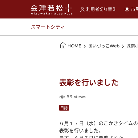
利用者切り替え
市
選択すると利用者の切替が
スマートシティ
本文の始まり
HOME
あいづっこWeb
城南
表彰を行いました
53
views
日誌
６月１７日（水）のこかきタイムの
表彰を行いました。