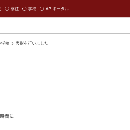
本文に移動
民
移住
学校
APIポータル
発生します
小学校
表彰を行いました
時間に