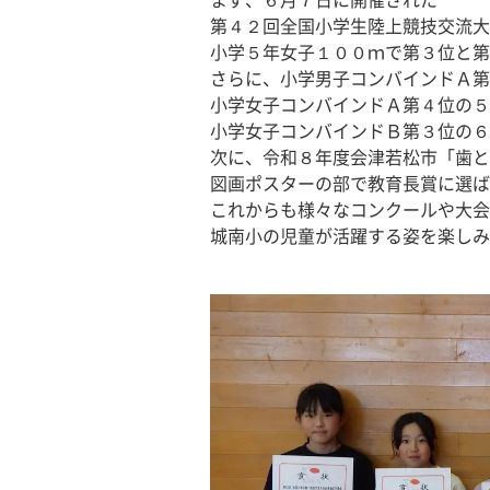
まず、６月７日に開催された
第４２回全国小学生陸上競技交流大
小学５年女子１００ｍで第３位と第
さらに、小学男子コンバインドＡ第
小学女子コンバインドＡ第４位の５
小学女子コンバインドＢ第３位の６
次に、令和８年度会津若松市「歯と
図画ポスターの部で教育長賞に選ば
これからも様々なコンクールや大会
城南小の児童が活躍する姿を楽しみ