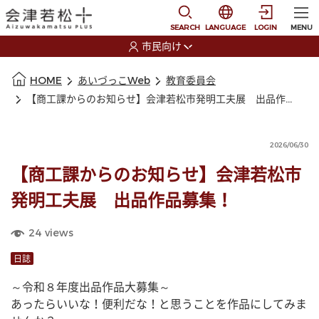
本文に移動
選択すると言語の切替
SEARCH
LANGUAGE
LOGIN
MENU
市民向け
選択すると利用者の切替が発生します
本文の始まり
HOME
あいづっこWeb
教育委員会
【商工課からのお知らせ】会津若松市発明工夫展 出品作品募集！
2026/06/30
【商工課からのお知らせ】会津若松市
発明工夫展 出品作品募集！
24
views
日誌
～令和８年度出品作品大募集～
あったらいいな！便利だな！と思うことを作品にしてみま