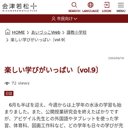
本文に移動
選択すると言語の切替
SEARCH
LANGUAGE
LOGIN
MENU
市民向け
選択すると利用者の切替が発生します
本文の始まり
HOME
あいづっこWeb
謹教小学校
楽しい学びがいっぱい〔vol.9〕
2026/06/18
楽しい学びがいっぱい〔vol.9〕
72
views
日誌
　6月も半ばを迎え、今週からは上学年の水泳の学習も始
まりました。また、公開授業研究会を終えたばかりです
が、アビゲイル先生との外国語やタブレットを使った学
習、体育科、図画工作科など、どの学年も日々の学びが充