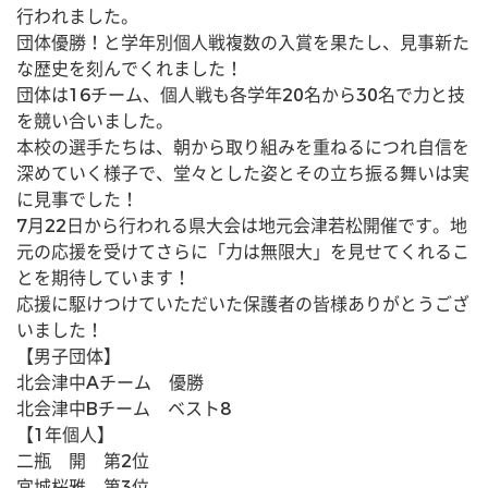
行われました。
団体優勝！と学年別個人戦複数の入賞を果たし、見事新た
な歴史を刻んでくれました！
団体は16チーム、個人戦も各学年20名から30名で力と技
を競い合いました。
本校の選手たちは、朝から取り組みを重ねるにつれ自信を
深めていく様子で、堂々とした姿とその立ち振る舞いは実
に見事でした！
7月22日から行われる県大会は地元会津若松開催です。地
元の応援を受けてさらに「力は無限大」を見せてくれるこ
とを期待しています！
応援に駆けつけていただいた保護者の皆様ありがとうござ
いました！
【男子団体】
北会津中Aチーム　優勝
北会津中Bチーム　ベスト8
【1年個人】
二瓶　開　第2位
宮城桜雅　第3位