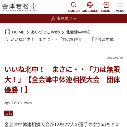
本文に移動
選択すると言語の切替
SEARCH
LANGUAGE
LOGIN
MENU
市民向け
選択すると利用者の切替が発生します
本文の始まり
HOME
あいづっこWeb
北会津中学校
いいね北中！ まさに・・「力は無限大！」【全会津中体連相撲大会 団体優勝！】
2026/06/18
いいね北中！ まさに・・「力は無限
大！」【全会津中体連相撲大会 団体
優勝！】
280
views
日誌
全会津中体連相撲大会が13校77人の選手の参加のもとに