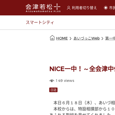
利用者切り替え
市
選択すると利用者の切替が
スマートシティ
本文の始まり
HOME
あいづっこWeb
第一
NICE一中！～全会津
149
views
日誌
　本日６月１８日（木）、あいづ相
　本校からは、特設相撲部から１０