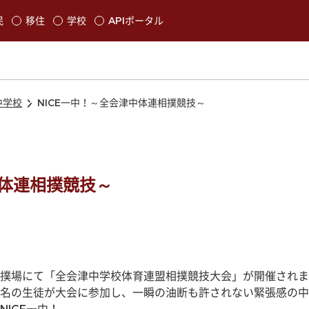
本文に移動
民
移住
学校
APIポータル
発生します
中学校
NICE一中！～全会津中体連相撲競技～
中体連相撲競技～
撲場にて「全会津中学校体育連盟相撲競技大会」が開催されま
名の生徒が大会に参加し、一瞬の油断も許されない緊張感の中