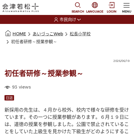
本文に移動
選択すると言語の切替
SEARCH
LANGUAGE
LOGIN
MENU
市民向け
選択すると利用者の切替が発生します
本文の始まり
HOME
あいづっこWeb
松長小学校
初任者研修～授業参観～
2026/06/19
初任者研修～授業参観～
93
views
日誌
新採用の先生は、４月から校外、校内で様々な研修を受け
ています。その一つに授業参観があります。６月１９日に
は、道徳の授業を参観しました。公園で禁止されているこ
とをしていた上級生を見かけた下級生がどのようにするこ