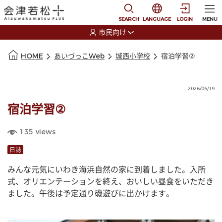
本文に移動
選択すると言語の切替
SEARCH
LANGUAGE
LOGIN
MENU
市民向け
選択すると利用者の切替が発生します
本文の始まり
HOME
あいづっこWeb
城西小学校
宿泊学習②
2026/06/19
宿泊学習②
135
views
日誌
みんな元気にいわき海浜自然の家に到着しました。入所
式、オリエンテーションを終え、おいしい昼食をいただき
ました。午後は予定通り磯遊びに出かけます。