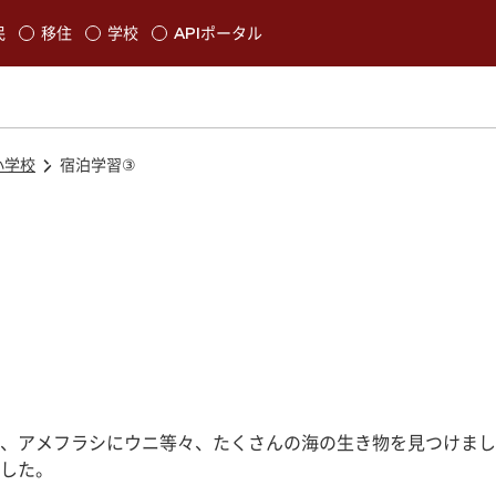
本文に移動
民
移住
学校
APIポータル
発生します
小学校
宿泊学習③
、アメフラシにウニ等々、たくさんの海の生き物を見つけまし
した。