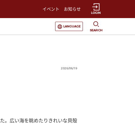
イベント
お知らせ
LOGIN
選択すると言語の切替が発生します
LANGUAGE
SEARCH
2026/06/19
た。広い海を眺めたりきれいな貝殻