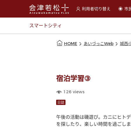
利用者切り替え
市
選択すると利用者の切替が
スマートシティ
本文の始まり
HOME
あいづっこWeb
城西
宿泊学習③
126
views
日誌
午後の活動は磯遊び。カニにヒトデ
を探したり、楽しい時間を過ごしま