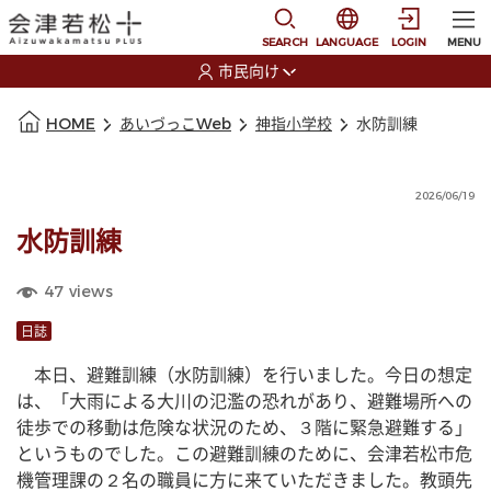
本文に移動
選択すると言語の切替
SEARCH
LANGUAGE
LOGIN
MENU
市民向け
選択すると利用者の切替が発生します
本文の始まり
HOME
あいづっこWeb
神指小学校
水防訓練
2026/06/19
水防訓練
47
views
日誌
　本日、避難訓練（水防訓練）を行いました。今日の想定
は、「大雨による大川の氾濫の恐れがあり、避難場所への
徒歩での移動は危険な状況のため、３階に緊急避難する」
というものでした。この避難訓練のために、会津若松市危
機管理課の２名の職員に方に来ていただきました。教頭先