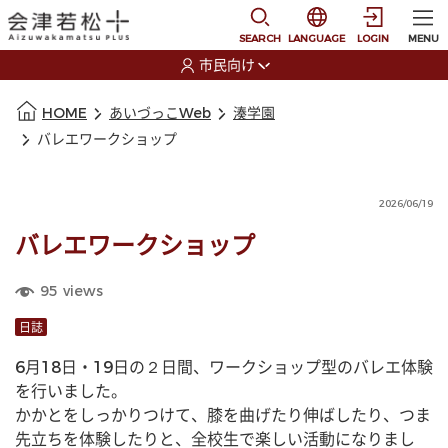
本文に移動
選択すると言語の切替
SEARCH
LANGUAGE
LOGIN
MENU
市民向け
選択すると利用者の切替が発生します
本文の始まり
HOME
あいづっこWeb
湊学園
バレエワークショップ
2026/06/19
バレエワークショップ
95
views
日誌
6月18日・19日の２日間、ワークショップ型のバレエ体験
を行いました。
かかとをしっかりつけて、膝を曲げたり伸ばしたり、つま
先立ちを体験したりと、全校生で楽しい活動になりまし