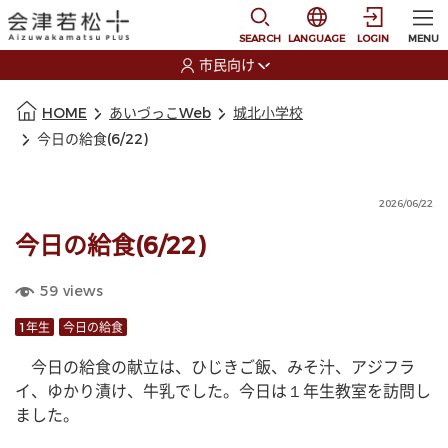
本文に移動
選択すると言語の切替
SEARCH
LANGUAGE
LOGIN
MENU
市民向け
選択すると利用者の切替が発生します
本文の始まり
HOME
あいづっこWeb
城北小学校
今日の給食(6/22)
2026/06/22
今日の給食(6/22)
59
views
1年生
今日の給食
　今日の給食の献立は、ひじきご飯、みそ汁、アジフラ
イ、ゆかり漬け、牛乳でした。今日は１年生教室を訪問し
ました。