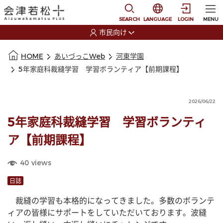
本文に移動
選択すると言語の切替
SEARCH
LANGUAGE
LOGIN
MENU
市民向け
選択すると利用者の切替が発生します
本文の始まり
HOME
あいづっこWeb
河東学園
5年家庭科裁縫学習 学習ボランティア【前期課程】
2026/06/22
5年家庭科裁縫学習 学習ボランティ
ア【前期課程】
40
views
日誌
　裁縫の学習も本格的になってきました。多数のボランテ
ィアの皆様にサポートをしていただいております。波縫