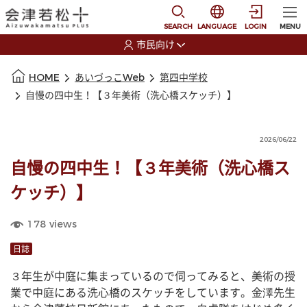
本文に移動
選択すると言語の切替
SEARCH
LANGUAGE
LOGIN
MENU
市民向け
選択すると利用者の切替が発生します
本文の始まり
HOME
あいづっこWeb
第四中学校
自慢の四中生！【３年美術（洗心橋スケッチ）】
2026/06/22
自慢の四中生！【３年美術（洗心橋ス
ケッチ）】
178
views
日誌
３年生が中庭に集まっているので伺ってみると、美術の授
業で中庭にある洗心橋のスケッチをしています。金澤先生