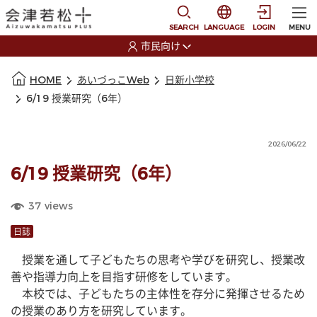
本文に移動
選択すると言語の切替
SEARCH
LANGUAGE
LOGIN
MENU
市民向け
選択すると利用者の切替が発生します
本文の始まり
HOME
あいづっこWeb
日新小学校
6/19 授業研究（6年）
2026/06/22
6/19 授業研究（6年）
37
views
日誌
　授業を通して子どもたちの思考や学びを研究し、授業改
善や指導力向上を目指す研修をしています。
　本校では、子どもたちの主体性を存分に発揮させるため
の授業のあり方を研究しています。