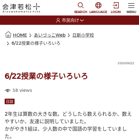
本文に移動
選択すると言語の切替
SEARCH
LANGUAGE
LOGIN
MENU
市民向け
選択すると利用者の切替が発生します
本文の始まり
HOME
あいづっこWeb
日新小学校
6/22授業の様子いろいろ
2026/06/22
6/22授業の様子いろいろ
38
views
日誌
2年生は算数の大きな数。どうしたら数えられるか、数え
やすいか、友達に説明していました。
かがやき1組は、少人数の中で国語の学習をしていまし
た。