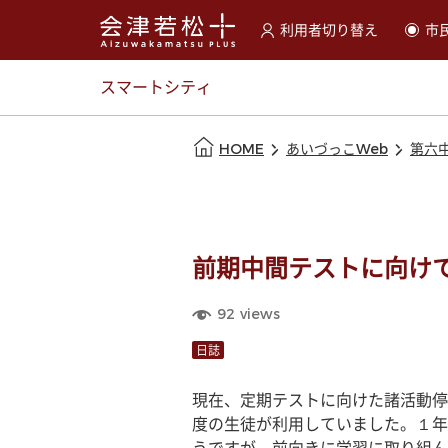
利用者切り替え
市
選択すると利用者の切替が
スマートシティ
本文の始まり
HOME
あいづっこWeb
第六
前期中間テストに向け
92
views
日誌
現在、定期テストに向けた諸活動停
度の生徒が利用していました。１年