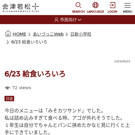
本文に移動
選択すると言語の切替
SEARCH
LANGUAGE
LOGIN
MENU
市民向け
選択すると利用者の切替が発生します
本文の始まり
HOME
あいづっこWeb
日新小学校
6/23 給食いろいろ
2026/06/23
6/23 給食いろいろ
72
views
日誌
今日のメニューは「みそカツサンド」でした。
私は詰め込みすぎて食べる時、アゴが外れそうでした。
１年生は自分でちゃんとパンに挟めたかなと見に行くと上
手にできていました。