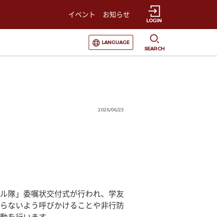
イベント
お知らせ
LOGIN
選択すると言語の切替が発生します
LANGUAGE
SEARCH
2026/06/23
ル隊」委嘱状交付式が行われ、学友
らないよう呼びかけることや非行防