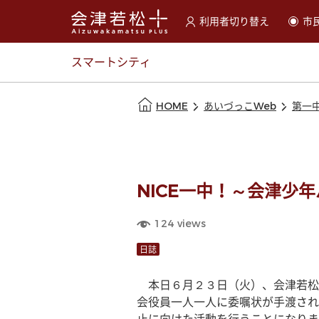
利用者切り替え
市
選択すると利用者の切替が
スマートシティ
本文の始まり
HOME
あいづっこWeb
第一
NICE一中！～会津少
124
views
日誌
　本日６月２３日（火）、会津若松
会役員一人一人に委嘱状が手渡され