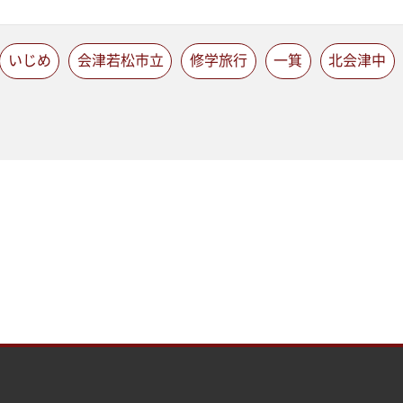
いじめ
会津若松市立
修学旅行
一箕
北会津中