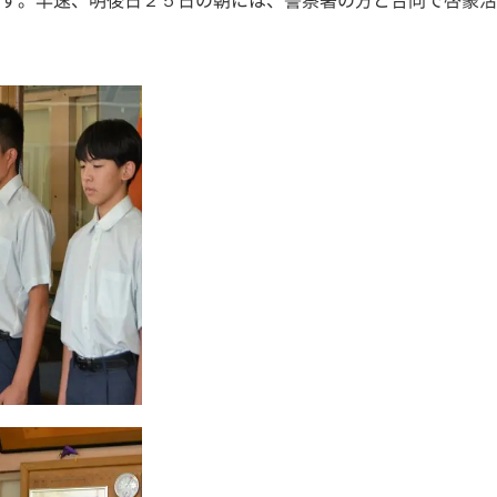
す。早速、明後日２５日の朝には、警察署の方と合同で啓蒙活