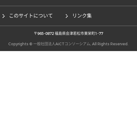
このサイトについて
リンク集
 〒965-0872 福島県会津若松市東栄町1-77 
Copyrights © 一般社団法人AiCTコンソーシアム, All Rights Reserved.