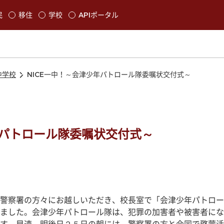
本文に移動
民
移住
学校
APIポータル
発生します
中学校
NICE一中！～会津少年パトロール隊委嘱状交付式～
年パトロール隊委嘱状交付式～
警察署の方々にお越しいただき、校長室で「会津少年パトロー
ました。会津少年パトロール隊は、犯罪の加害者や被害者にな