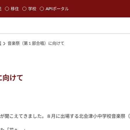
本文に移動
民
移住
学校
APIポータル
発生します
園
音楽祭（第１部合唱）に向けて
に向けて
が聞こえてきました。８月に出場する北会津小中学校音楽祭（