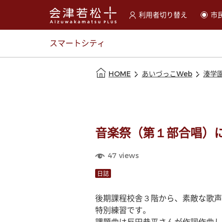
利用者切り替え
市
選択すると利用者の切替が
スマートシティ
本文の始まり
HOME
あいづっこWeb
湊学
音楽祭（第１部合唱）
47
views
日誌
後期課程校舎３階から、素敵な歌声
特別練習です。