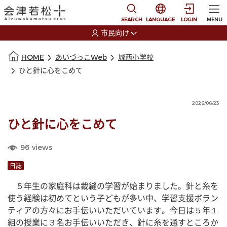
本文に移動
選択すると言語の切替
SEARCH
LANGUAGE
LOGIN
MENU
市民向け
選択すると利用者の切替が発生します
本文の始まり
HOME
あいづっこWeb
城西小学校
ひと針に心をこめて
2026/06/23
ひと針に心をこめて
96
views
日誌
　５年生の家庭科は裁縫の学習が始まりました。針と糸を
使う経験は初めてという子どもが多い中、学習支援ボラン
ティアの方々にお手伝いいただいています。今日は５年１
組の授業に３名お手伝いいただき、針に糸を通すところか