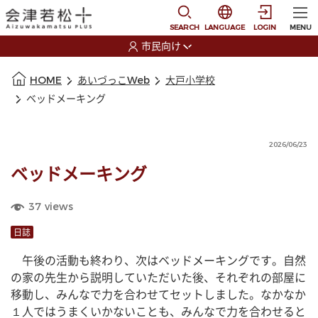
本文に移動
選択すると言語の切替
SEARCH
LANGUAGE
LOGIN
MENU
市民向け
選択すると利用者の切替が発生します
本文の始まり
HOME
あいづっこWeb
大戸小学校
ベッドメーキング
2026/06/23
ベッドメーキング
37
views
日誌
　午後の活動も終わり、次はベッドメーキングです。自然
の家の先生から説明していただいた後、それぞれの部屋に
移動し、みんなで力を合わせてセットしました。なかなか
１人ではうまくいかないことも、みんなで力を合わせると