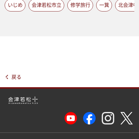
いじめ
会津若松市立
修学旅行
一箕
北会津中
戻る