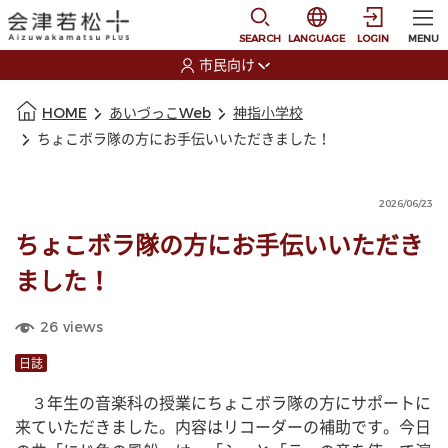
本文に移動
選択すると言語の切替
SEARCH
LANGUAGE
LOGIN
MENU
市民向け
選択すると利用者の切替が発生します
本文の始まり
HOME
あいづっこWeb
神指小学校
ちょこボラ隊の方にお手伝いいただきました！
2026/06/23
ちょこボラ隊の方にお手伝いいただき
ました！
26
views
日誌
　３年生の音楽科の授業にちょこボラ隊の方にサポートに
来ていただきました。内容はリコーダーの補助です。今日