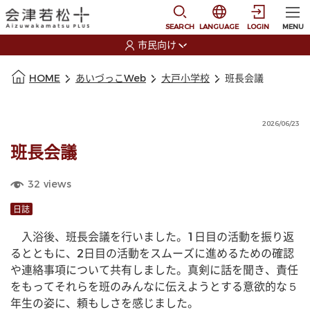
本文に移動
選択すると言語の切替
SEARCH
LANGUAGE
LOGIN
MENU
市民向け
選択すると利用者の切替が発生します
本文の始まり
HOME
あいづっこWeb
大戸小学校
班長会議
2026/06/23
班長会議
32
views
日誌
　入浴後、班長会議を行いました。1日目の活動を振り返
るとともに、2日目の活動をスムーズに進めるための確認
や連絡事項について共有しました。真剣に話を聞き、責任
をもってそれらを班のみんなに伝えようとする意欲的な５
年生の姿に、頼もしさを感じました。