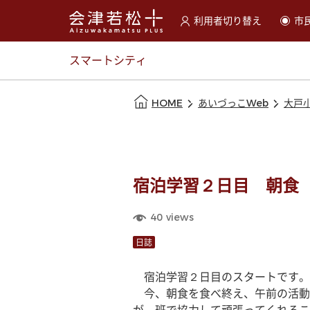
利用者切り替え
市
選択すると利用者の切替が
スマートシティ
本文の始まり
HOME
あいづっこWeb
大戸
宿泊学習２日目 朝食
40
views
日誌
　宿泊学習２日目のスタートです。
　今、朝食を食べ終え、午前の活動