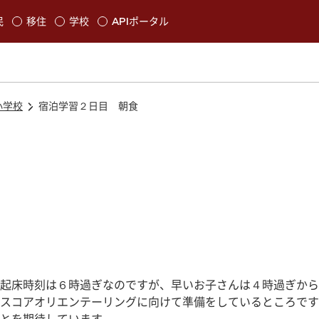
本文に移動
民
移住
学校
APIポータル
発生します
小学校
宿泊学習２日目 朝食
起床時刻は６時過ぎなのですが、早いお子さんは４時過ぎから
スコアオリエンテーリングに向けて準備をしているところです