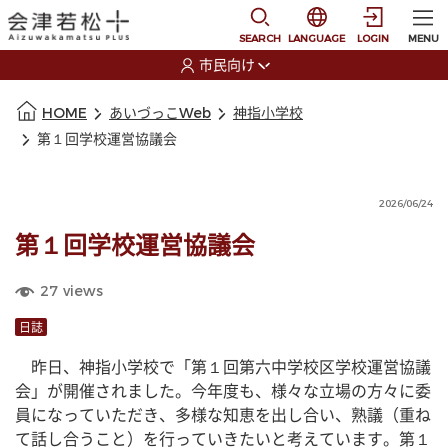
本文に移動
選択すると言語の切替
SEARCH
LANGUAGE
LOGIN
MENU
市民向け
選択すると利用者の切替が発生します
本文の始まり
HOME
あいづっこWeb
神指小学校
第１回学校運営協議会
2026/06/24
第１回学校運営協議会
27
views
日誌
　昨日、神指小学校で「第１回第六中学校区学校運営協議
会」が開催されました。今年度も、様々な立場の方々に委
員になっていただき、多様な知恵を出し合い、熟議（重ね
て話し合うこと）を行っていきたいと考えています。第１