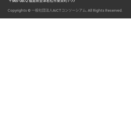
 〒965-0872 福島県会津若松市東栄町1-77 
Copyrights © 一般社団法人AiCTコンソーシアム, All Rights Reserved.