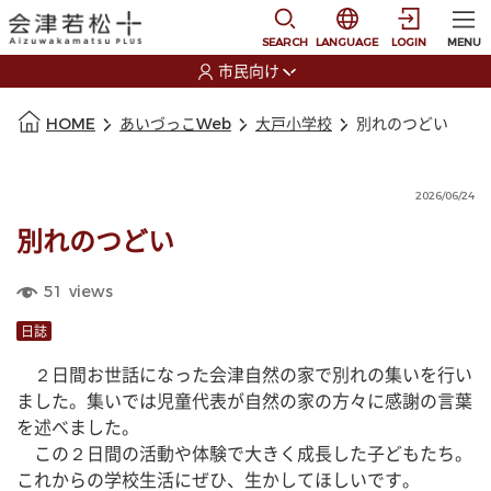
本文に移動
選択すると言語の切替
SEARCH
LANGUAGE
LOGIN
MENU
市民向け
選択すると利用者の切替が発生します
本文の始まり
HOME
あいづっこWeb
大戸小学校
別れのつどい
2026/06/24
別れのつどい
51
views
日誌
　２日間お世話になった会津自然の家で別れの集いを行い
ました。集いでは児童代表が自然の家の方々に感謝の言葉
を述べました。
　この２日間の活動や体験で大きく成長した子どもたち。
これからの学校生活にぜひ、生かしてほしいです。